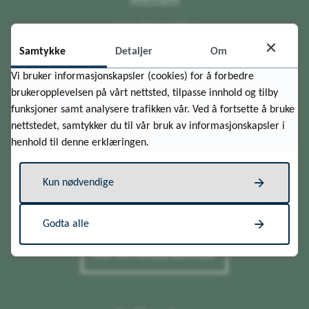
Send sikker melding
Samtykke
Detaljer
Om
Org.nr.: 964 083 266
Vi bruker informasjonskapsler (cookies) for å forbedre
brukeropplevelsen på vårt nettsted, tilpasse innhold og tilby
Besøk oss
funksjoner samt analysere trafikken vår. Ved å fortsette å bruke
nettstedet, samtykker du til vår bruk av informasjonskapsler i
Husan (Rådhuset)
henhold til denne erklæringen.
Brogaten 7
4550 Farsund
Kun nødvendige
Mandag - Fredag 10.00 - 15.00
Sommeråpent uke 28-32: Tirsdag - Torsdag 10.00 - 15.00
Godta alle
Mer om Farsund kommune