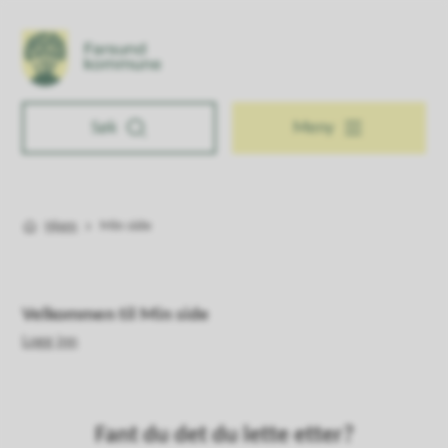
Farsund kommune
Søk
Meny
Hjem
Min side
Du er her:
Velkommen til Min side
Logg inn
Fant du det du lette etter?