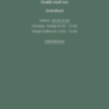
Snakk med oss
Sentralbord
Telefon:
38 38 20 00
Mandag - fredag 10.00 - 15.00
Stengt mellom kl. 1130 - 12.00
Vakttelefoner