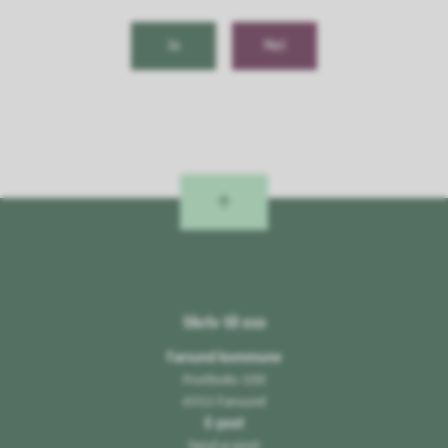
Ja
Nei
Skriv til oss
Farsund kommune
Postboks 100
4552 Farsund
E-post
Send e-post