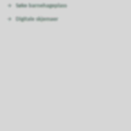
Søke barnehageplass
Digitale skjemaer