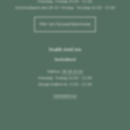
Mandag - Fredag 10.00 - 15.00
Sommeråpent uke 28-32: Tirsdag - Torsdag 10.00 - 15.00
Mer om Farsund kommune
Snakk med oss
Sentralbord
Telefon:
38 38 20 00
Mandag - fredag 10.00 - 15.00
Stengt mellom kl. 1130 - 12.00
Vakttelefoner