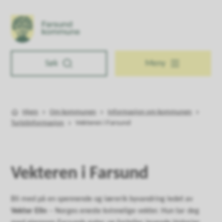
Farsund kommune
Søk
Meny
Hjem
Om kommunen
Informasjon om kommunen
Du er her:
Turistinformasjon
Vekteren i Farsund
Vekteren i Farsund
Bli med på en spennende og lærerik byvandring ledet av
Vekter Elin
– Norges eneste kvinnelige vekter. Hun tar deg