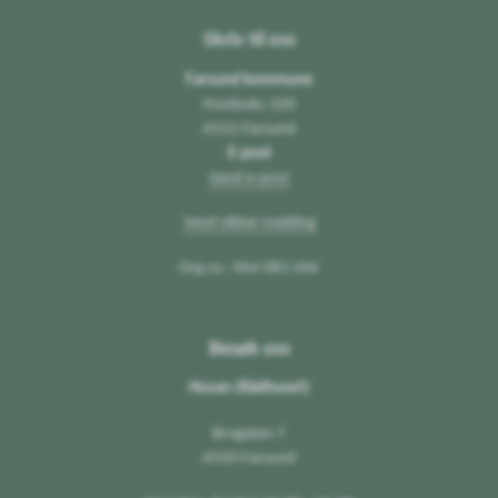
Skriv til oss
Farsund kommune
Postboks 100
4552 Farsund
E-post
Send e-post
Send sikker melding
Org.nr.: 964 083 266
Besøk oss
Husan (Rådhuset)
Brogaten 7
4550 Farsund