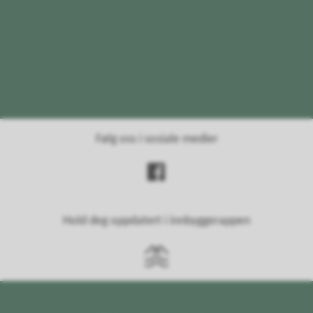
Følg oss i sosiale medier
Hold deg oppdatert i innbyggerappen