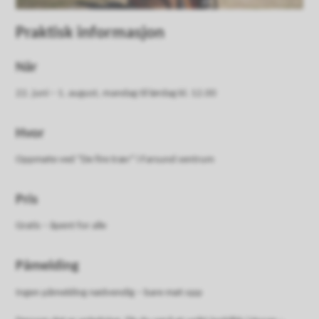
Praktisk informasjon
Når
22. juni – 1. august, mandag til lørdag kl. 12.00
Hvor
Oppmøte ved "De fire trær" i Farsund sentrum
Pris
Gratis – åpent for alle
Påmelding
Ingen påmelding nødvendig – bare møt opp