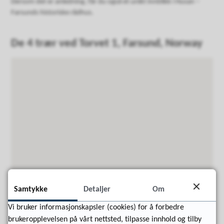
Dersom det er anledning, får du også et unikt innblikk i Husan –
Farsunds historiske rådhus.
De 4 trær ved Torvet 1, Farsund, Norway
Samtykke
Detaljer
Om
Vi bruker informasjonskapsler (cookies) for å forbedre
brukeropplevelsen på vårt nettsted, tilpasse innhold og tilby