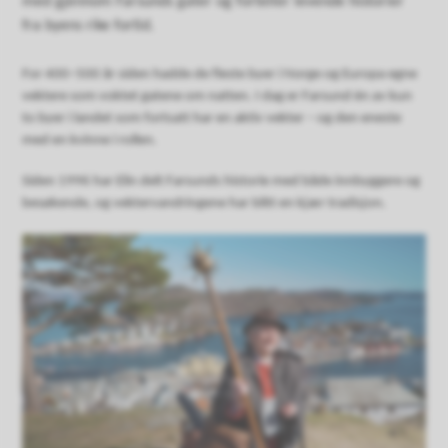
med gjennom Farsunds gater og forteller levende historier
fra byens rike fortid.
For 400–500 år siden hadde de fleste byer i Norge og Europa egne
vektere som voktet gatene om natten. I dag er Farsund én av kun
to byer i landet som fortsatt har en aktiv vekter – og den eneste
med en kvinne i rollen.
Siden 1996 har Elin delt Farsunds historie med både innbyggere og
besøkende, og vektervandringene har blitt en kjær tradisjon.