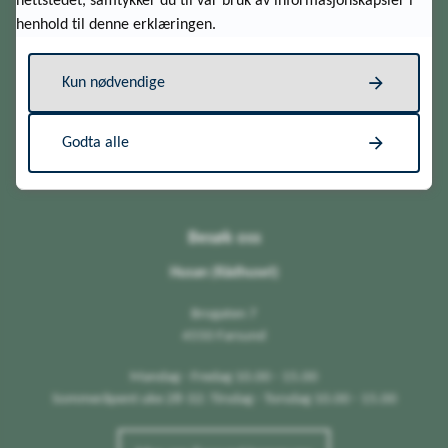
nettstedet, samtykker du til vår bruk av informasjonskapsler i
Postboks 100
henhold til denne erklæringen.
4552 Farsund
E-post
Kun nødvendige
Send e-post
Send sikker melding
Godta alle
Org.nr.: 964 083 266
Besøk oss
Husan (Rådhuset)
Brogaten 7
4550 Farsund
Mandag - Fredag 10.00 - 15.00
Sommeråpent uke 28-32: Tirsdag - Torsdag 10.00 - 15.00