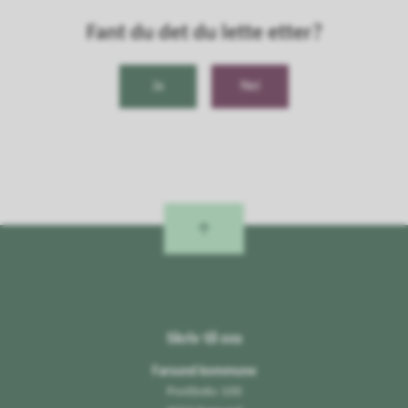
Fant du det du lette etter?
Ja
Nei
Skriv til oss
Farsund kommune
Postboks 100