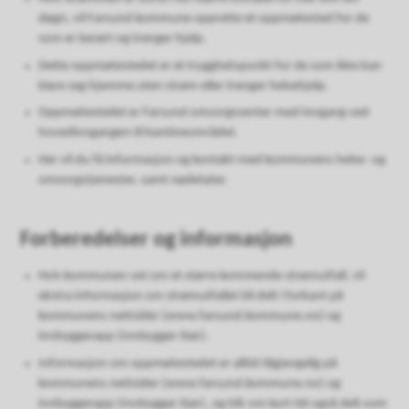
døgn, vil Farsund kommune opprette et oppmøtested for de
som er berørt og trenger hjelp.
Dette oppmøtestedet er et trygghetspunkt for de som ikke kan
klare seg hjemme uten strøm eller trenger helsehjelp.
Oppmøtestedet er Farsund omsorgssenter med inngang ved
hovedinngangen til kantineområdet.
Her vil du få informasjon og kontakt med kommunens helse- og
omsorgstjenester, samt nødetater.
Forberedelser og informasjon
Hvis kommunen vet om et større kommende strømutfall, vil
ekstra informasjon om strømutfallet bli delt i forkant på
kommunens nettsider (www.farsund.kommune.no) og
innbyggerapp (Innbygger iSør).
Informasjon om oppmøtestedet er alltid tilgjengelig på
kommunens nettsider (www.farsund.kommune.no) og
innbyggerapp (Innbygger iSør), og blir om kort tid også delt som