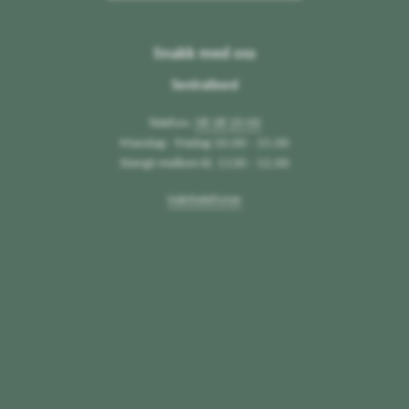
Snakk med oss
Sentralbord
Telefon:
38 38 20 00
Mandag - fredag 10.00 - 15.00
Stengt mellom kl. 1130 - 12.00
Vakttelefoner