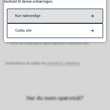
henhold til denne erklæringen.
Søk opp Innbygger iSør og trykk last ned
Velg Farsund kommune
Kun nødvendige
Velg målgruppen(e) du identifiserer deg med
Velg interesser
Godta alle
Huk av for at du ønsker varsler
Nå er du ferdig og kan gjøre deg kjent i menyene våre
Eventuelt kan du sjekke vår
nettside for veiledning
.
Har du noen spørsmål?