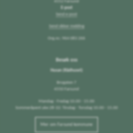
4552 Farsund
E-post
Send e-post
Send sikker melding
Org.nr.: 964 083 266
Besøk oss
Husan (Rådhuset)
Brogaten 7
4550 Farsund
Mandag - Fredag 10.00 - 15.00
Sommeråpent uke 28-32: Tirsdag - Torsdag 10.00 - 15.00
Mer om Farsund kommune