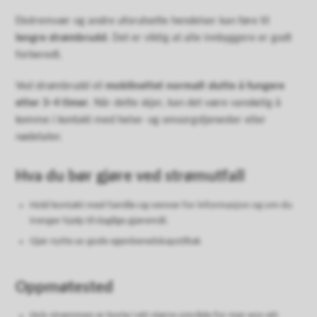
Ekstremvær og andre uforutsette hendelser kan føre til
lengre strømbrudd
. Det er viktig at alle innbyggere er godt
forberedt.
Ved strømbrudd vil
mobilnettet normalt slutte å fungere
etter 3–4 timer
. Når dette skjer, kan det være vanskelig å
komme i kontakt med helse- og omsorgstjenester eller
nødetater.
Hva du bør gjøre ved strømutfall
Hold kontakt med familie og venner for informasjon og om du
trenger hjelp til daglige gjøremål.
Gjør nytte av gode egenberedskapstiltak
Oppmøtested
Hvis strømmen er borte i ett større område for mer enn ett