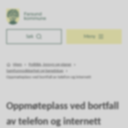
Farsund kommune
Søk
Meny
Hjem
Politikk, innsyn og planer
Du er her:
Samfunnssikkerhet og beredskap
Oppmøteplass ved bortfall av telefon og internett
Oppmøteplass ved bortfall
av telefon og internett