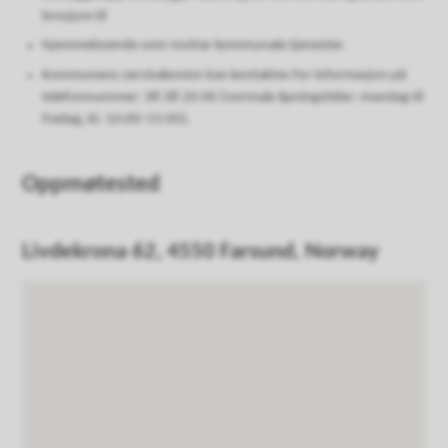
brosjyre til
hjemmeboende som mottar kommunale tjenester.
Kommunens servicekontor kan kontaktes for informasjon på
telefonnummer: 38 38 20 00 (normale åpningstider: mandag til
fredag, kl. 10:00-15:00).
Oppmøtested
Livdekrona 62, 4550 Farsund, Norway