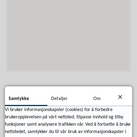
Samtykke
Detaljer
Om
Farsund kommunes innbyggerapp -
Vi bruker informasjonskapsler (cookies) for å forbedre
Innbygger iSør
brukeropplevelsen på vårt nettsted, tilpasse innhold og tilby
Slik laster du ned «Innbygger iSør»-appen
funksjoner samt analysere trafikken vår. Ved å fortsette å bruke
nettstedet, samtykker du til vår bruk av informasjonskapsler i
Gå inn på
App-store
eller
Google play