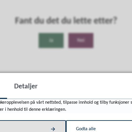
Fant du det du lette etter?
Ja
Nei
Detaljer
keropplevelsen på vårt nettsted, tilpasse innhold og tilby funksjoner 
er i henhold til denne erklæringen.
Besøk oss
Godta alle