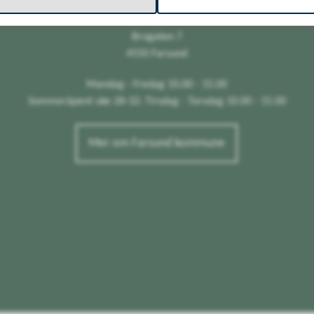
Husan (Rådhuset)
Brogaten 7
4550 Farsund
Mandag - Fredag 10.00 - 15.00
Sommeråpent uke 28-32: Tirsdag - Torsdag 10.00 - 15.00
Mer om Farsund kommune