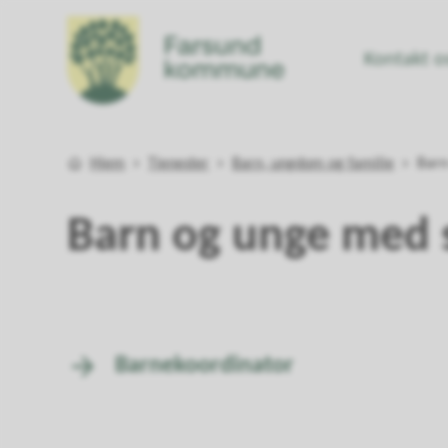
Kontakt o
Farsund kommune
Du er her:
Hjem
Tjenester
Barn, ungdom og familie
Barn
Barn og unge med 
Barnekoordinator