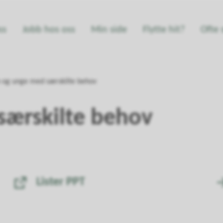
ss
Jobb hos oss
Min side
Flytte hit?
Ofte 
 og unge med særskilte behov
særskilte behov
Lister PPT