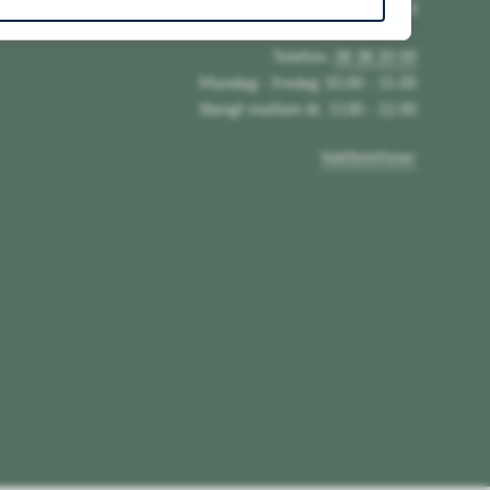
Sentralbord
Telefon:
38 38 20 00
Mandag - fredag 10.00 - 15.00
Stengt mellom kl. 1130 - 12.00
Vakttelefoner