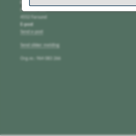
Farsund kommune
Postboks 100
4552 Farsund
E-post
Send e-post
Send sikker melding
Org.nr.: 964 083 266