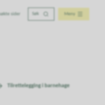
søkte sider
Meny
Tilrettelegging i barnehage