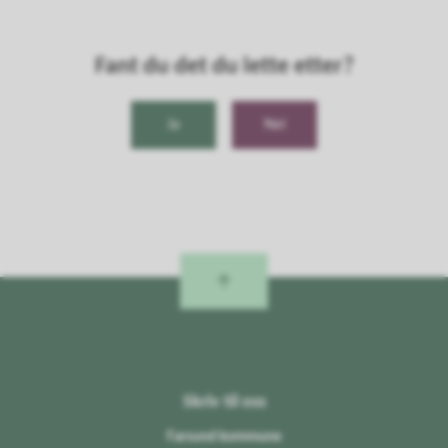
Fant du det du lette etter?
Ja
Nei
Skriv til oss
Farsund kommune