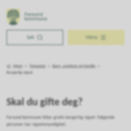
Farsund kommune
Søk
Meny
Hjem
Tjenester
Barn, ungdom og familie
Du er her:
Borgerlig vigsel
Skal du gifte deg?
Farsund kommune tilbyr gratis borgerlig vigsel. Følgende
personer har vigselsmyndighet: