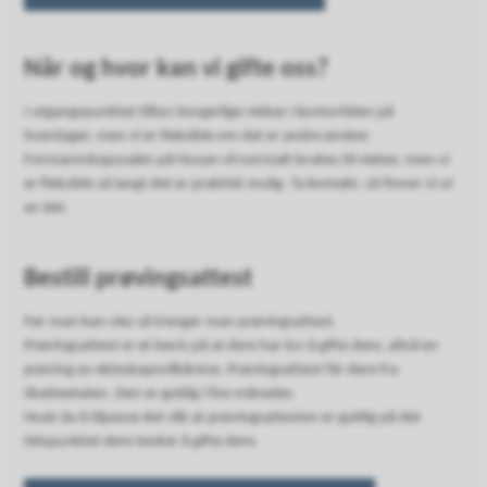
Når og hvor kan vi gifte oss?
I utgangspunktet tilbys borgerlige vielser i kontortiden på
hverdager, men vi er fleksible om det er andre ønsker.
Formannskapssalen på Husan vil normalt brukes til vielser, men vi
er fleksible så langt det er praktisk mulig. Ta kontakt, så finner vi ut
av det.
Bestill prøvingsattest
Før man kan vies så trenger man prøvingsattest.
Prøvingsattest er et bevis på at dere har lov å gifte dere, altså en
prøving av ekteskapsvilkårene. Prøvingsattest får dere fra
Skatteetaten. Den er gyldig i fire måneder.
Husk da å tilpasse det slik at prøvingsattesten er gyldig på det
tidspunktet dere tenker å gifte dere.