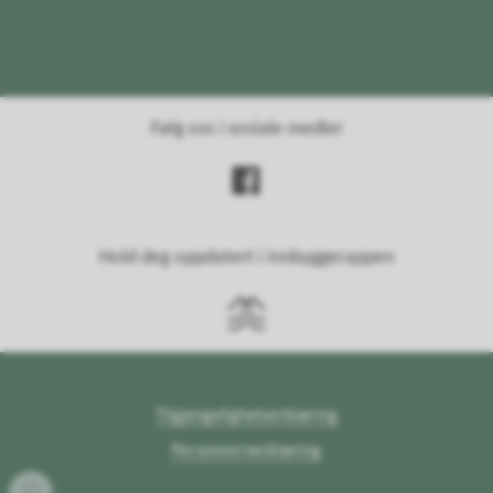
Følg oss i sosiale medier
Hold deg oppdatert i innbyggerappen
Tilgjengelighetserklæring
Personvernerklæring