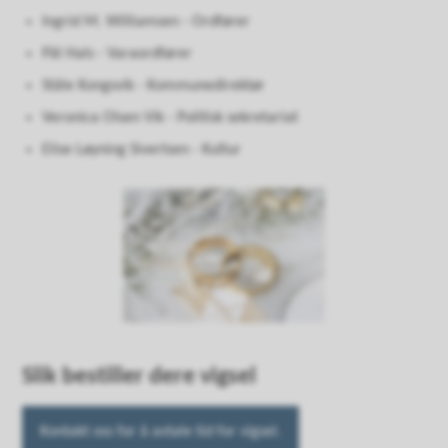
Ingrid M. Williamsen - Ordfører
Pål Hals - Varaordfører
Ståle Kongsvik - Kommunedirektør
Veronica Olsen Vik - Politisk sekretariat
Elise Løyning Sivertsen - Kultur
Slik bestiller dere vigsel
Kontakt oss for å avtale tid for vigsel.