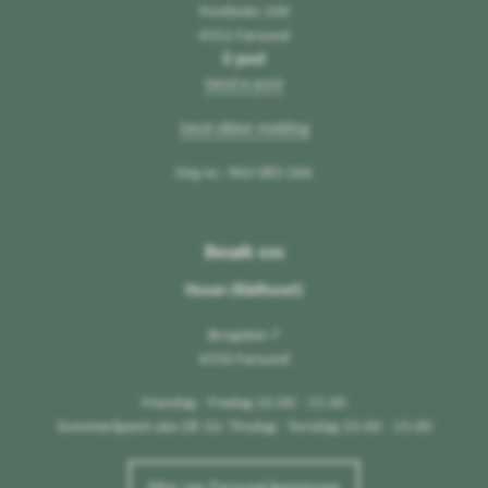
Postboks 100
4552 Farsund
E-post
Send e-post
Send sikker melding
Org.nr.: 964 083 266
Besøk oss
Husan (Rådhuset)
Brogaten 7
4550 Farsund
Mandag - Fredag 10.00 - 15.00
Sommeråpent uke 28-32: Tirsdag - Torsdag 10.00 - 15.00