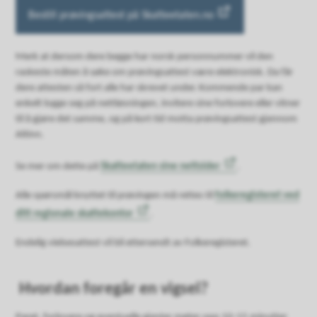
Bestill prøvingsattest på Skatteetaten.no
Merk at dersom dere begge har norsk personnummer vil den
raskeste måten å søke om prøvingsattest være elektronisk. Da får
dere attesten så fort alle har skrevet under. Kommende par kan
enkelt logge seg på nettløsningen, invitere sine forlovere eller vitner
til å gjøre det samme, og på kort tid motta prøvingsattest gjennom
Altinn.
Se mer om dette på
Skatteetaten sine nettsider
.
Alle spørsmål knyttet til prøvingen må rettes til
folkeregisteret ved
ditt regionale skattekontor
.
Endelig vielsesattest vil bli ettersendt av Folkeregisteret.
Hvordan foregår en vigsel?