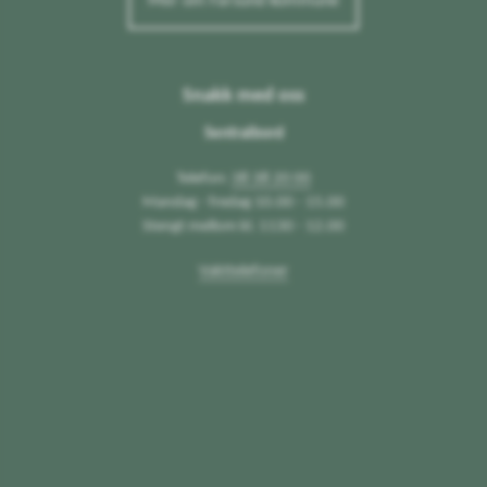
Mer om Farsund kommune
Snakk med oss
Sentralbord
Telefon:
38 38 20 00
Mandag - fredag 10.00 - 15.00
Stengt mellom kl. 1130 - 12.00
Vakttelefoner