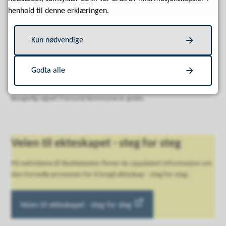
Alle som gifter seg, mottar en bekreftelse fra Skatteetaten på
henhold til denne erklæringen.
Alltinn.
Trenger du en vigselsattest på papir, eller ønsker du en kopi, kan du
Kun nødvendige
bestille det på
Skatteetaten sine nettsider
.
Godta alle
Hva koster det?
Borgerlig vigsel i Farsund kommune er gratis.
Veien til ekteskapet - steg for steg
På nettsidene til Skatteetaten finner du oppdatert informasjon om
den formelle prosessen for å inngå ekteskap - steg for steg.
Veien til ekteskapet - steg for steg