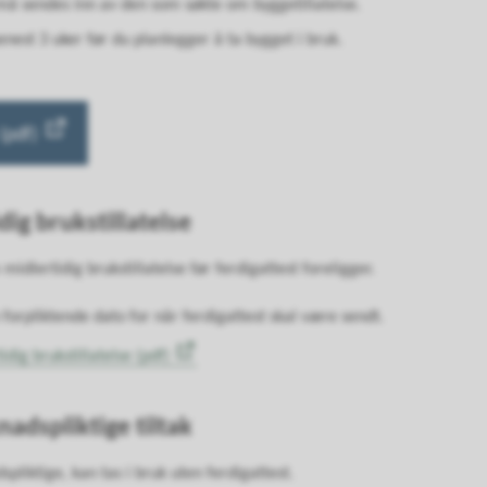
må sendes inn av den som søkte om byggetillatelse.
est 3 uker før du planlegger å ta bygget i bruk.
(pdf)
ig brukstillatelse
 midlertidig brukstillatelse før ferdigattest foreligger.
orpliktende dato for når ferdigattest skal være sendt.
dig brukstillatelse (pdf)
nadspliktige tiltak
pliktige, kan tas i bruk uten ferdigattest.