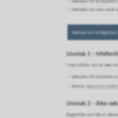
Søknaden om ferdigattest 
Søknaden må være sendt sen
Søknad om ferdigattest 
Unntak 1 – Midlertid
I noen tilfeller kan du søke om
Søknaden må inneholde en f
Skjema
:
Søknad om midlerti
Unntak 2 – Ikke søk
Byggetiltak som ikke er søknads