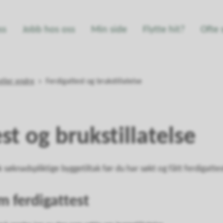
ss
Jobb hos oss
Min side
Flytte hit?
Ofte 
eller endre
Ferdigattest og brukstillatelse
st og brukstillatelse
ruk søknadspliktige byggetiltak før du har søkt og fått ferdigat
m ferdigattest