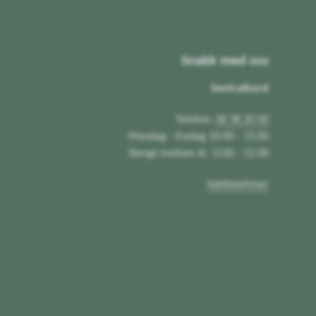
Snakk med oss
Sentralbord
Telefon:
38 38 20 00
Mandag - fredag 10.00 - 15.00
Stengt mellom kl. 1130 - 12.00
Vakttelefoner