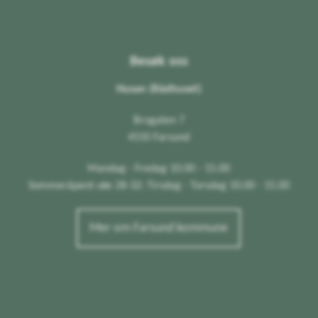
Besøk oss
Husan (Rådhuset)
Brogaten 7
4550 Farsund
Mandag - Fredag 10.00 - 15.00
Sommeråpent uke 28-32: Tirsdag - Torsdag 10.00 - 15.00
Mer om Farsund kommune