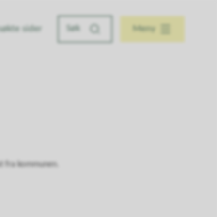
søkte sider
Meny
test fra kommunen.