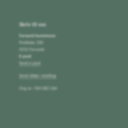
Skriv til oss
Farsund kommune
Postboks 100
4552 Farsund
E-post
Send e-post
Send sikker melding
Org.nr.: 964 083 266