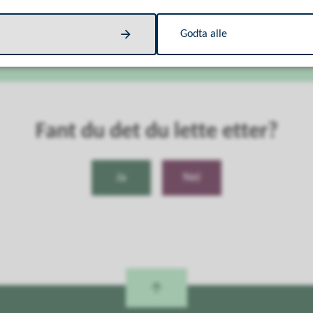
ingen
sund.kommune.no
Godta alle
Fant du det du lette etter?
Ja
Nei