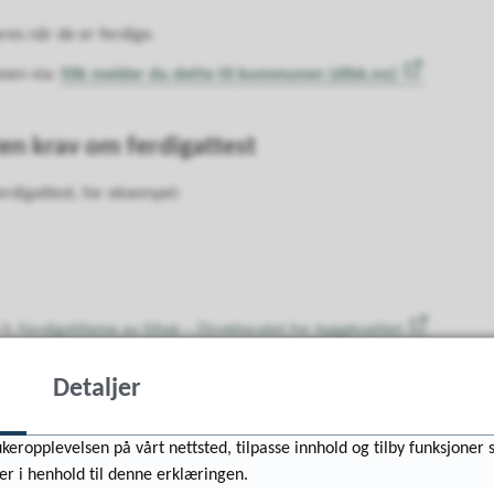
eres når de er ferdige.
unen via:
Slik melder du dette til kommunen (dibk.no)
ten krav om ferdigattest
erdigattest, for eksempel:
-1:
Ferdigstillelse av tiltak – Direktoratet for byggkvalitet
Detaljer
Har du noen spørsmål?
keropplevelsen på vårt nettsted, tilpasse innhold og tilby funksjoner 
er i henhold til denne erklæringen.