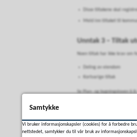
Disse tiltakene skal registr
Meld inn tiltaket til komm
Unntak 3 – Tiltak u
Noen tiltak har ikke krav om f
Deling av eiendom
Kortvarige tiltak
Se Plan- og bygningsloven § 8
Samtykke
Vi bruker informasjonskapsler (cookies) for å forbedre bru
nettstedet, samtykker du til vår bruk av informasjonskapsl