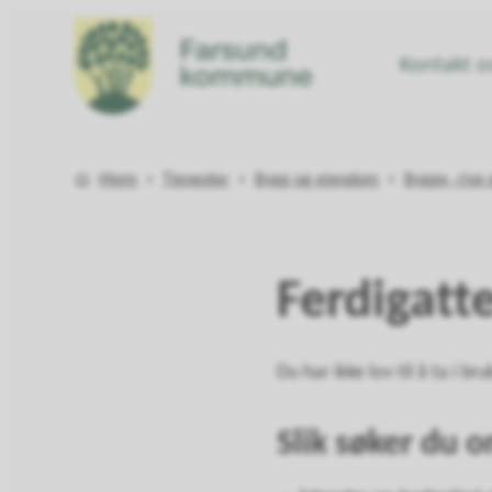
Kontakt o
Farsund kommune
Du er her:
Hjem
Tjenester
Bygg og eiendom
Bygge, rive 
Ferdigatte
Du har ikke lov til å ta i b
Slik søker du o