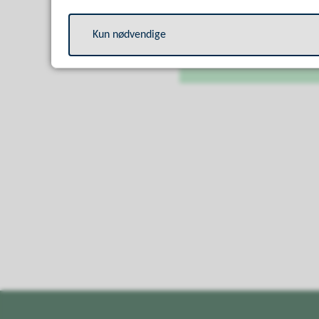
Byggesaksavdel
Kun nødvendige
E-post
byggsok@far
Mobil
90 05 97 43