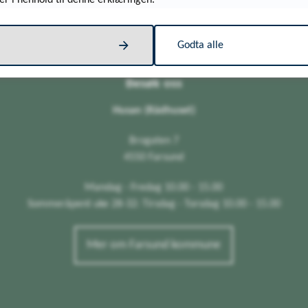
er i henhold til denne erklæringen.
Godta alle
Besøk oss
Husan (Rådhuset)
Brogaten 7
4550 Farsund
Mandag - Fredag 10.00 - 15.00
Sommeråpent uke 28-32: Tirsdag - Torsdag 10.00 - 15.00
Mer om Farsund kommune