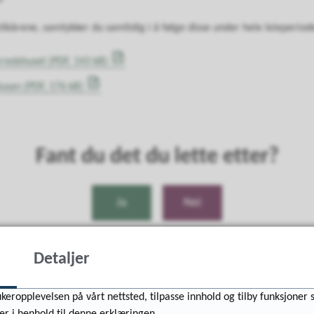
vilkårene, samtykker du samtidig i å følge disse under hele leieperiod
erredshuset
(PDF, 143 kB)
Husan
(PDF, 176 kB)
Fant du det du lette etter?
Ja
Nei
Detaljer
keropplevelsen på vårt nettsted, tilpasse innhold og tilby funksjoner 