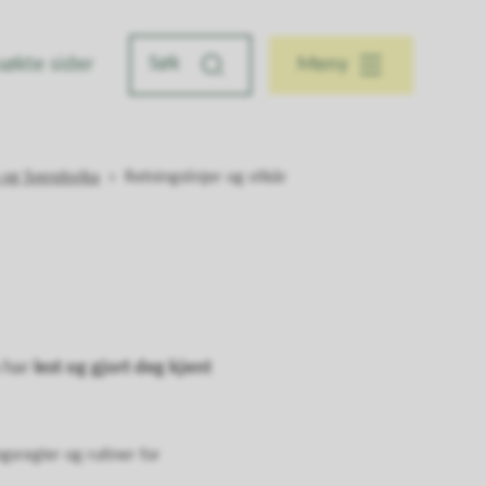
søkte sider
Meny
 og Svendsvika
Retningslinjer og vilkår
u har
lest og gjort deg kjent
ngsregler og rutiner for