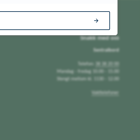
Snakk med oss
Sentralbord
Telefon:
38 38 20 00
Mandag - fredag 10.00 - 15.00
Stengt mellom kl. 1130 - 12.00
Vakttelefoner