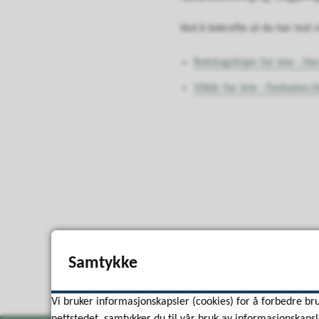
Ved å bekrefte at du har lest 
Retningslinjer for leie - H
Vilkår for leie - Festsalen 
Samtykke
Vi bruker informasjonskapsler (cookies) for å forbedre bru