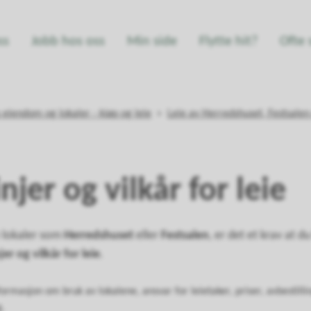
ss
Jobb hos oss
Min side
Flytte hit?
Ofte 
iendom og lokaler - kjøp og leie
Leie av Herredshuset, Festsalen
njer og vilkår for leie
 lokaler som
Herredshuset
eller
Festsalen
, er det et krav at d
r og vilkår for leie
.
formasjon om bruk av lokalene, ansvar for leietaker, priser, avbestilli
g.