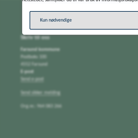
nettstedet, samtykker du til vår bruk av informasjonskapsl
Kun nødvendige
Skriv til oss
Farsund kommune
Postboks 100
4552 Farsund
E-post
Send e-post
Send sikker melding
Org.nr.: 964 083 266