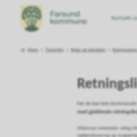
Kontakt o
Farsund kommune
Du er her:
Hjem
Tjenester
Bygg og eiendom
Kommunens e
Retningsli
Før du kan leie kommunale
med gjeldende retningslinje
Vilkårene inneholder viktig in
nøkkelutlevering og rengjørin