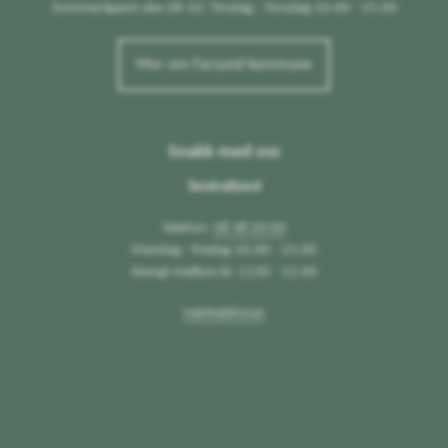
Sommeråpent uke 28-32: Tirsdag - Torsdag 10.00 - 15.00
Mer om Farsund kommune
Snakk med oss
Sentralbord
Telefon:
38 38 20 00
Mandag - fredag 10.00 - 15.00
Stengt mellom kl. 1130 - 12.00
Vakttelefoner