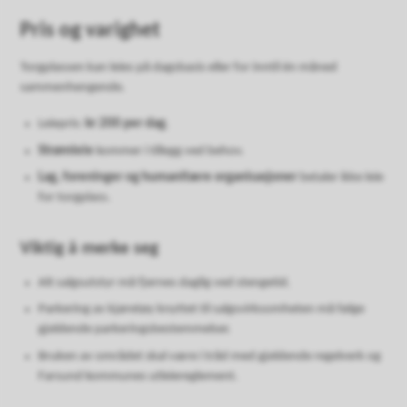
Pris og varighet
Torgplassen kan leies på dagsbasis eller for inntil én måned
sammenhengende.
Leiepris:
kr 200 per dag
.
Strømleie
kommer i tillegg ved behov.
Lag, foreninger og humanitære organisasjoner
betaler ikke leie
for torgplass.
Viktig å merke seg
Alt salgsutstyr må fjernes daglig ved stengetid.
Parkering av kjøretøy knyttet til salgsvirksomheten må følge
gjeldende parkeringsbestemmelser.
Bruken av området skal være i tråd med gjeldende regelverk og
Farsund kommunes utleiereglement.