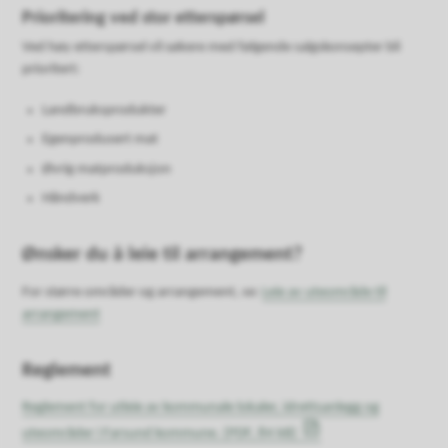
Prioritering ved stor etterspørsel
Ved høy etterspørsel vil søkere med følgende salgskonsepter bli
prioritert:
Landbruksprodukter
Egenprodusert mat
Øvrig matproduksjon
Håndverk
Ønsker du å leie til arrangement?
For større områder og arrangement, se:
Leie av uteområde til
arrangement
Reglement
Reglement for utleie av kommunale lokaler, idrettsanlegg og
uteområder i Farsund kommune.
(PDF, 84 kB)