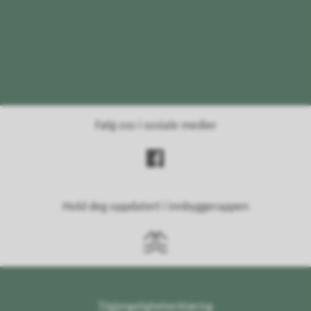
Følg oss i sosiale medier
Hold deg oppdatert i innbyggerappen
Tilgjengelighetserklæring