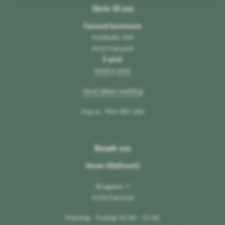
Skriv til oss
Farsund kommune
Postboks 100
4552 Farsund
E-post
Send e-post
Send sikker melding
Org.nr.: 964 083 266
Besøk oss
Husan (Rådhuset)
Brogaten 7
4550 Farsund
Mandag - Fredag 10.00 - 15.00