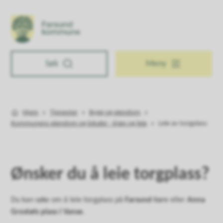
Farsund kommune
Søk
Meny
Hjem
Tjenester
Bygg og eiendom
Du er her:
Kommunens eiendom og lokaler - kjøp og leie
Leie av torgplass
Ønsker du å leie torgplass?
Du kan søke om å leie torgplass på
Farsund torv
eller
Anna
Grostøls plass i Vanse
.