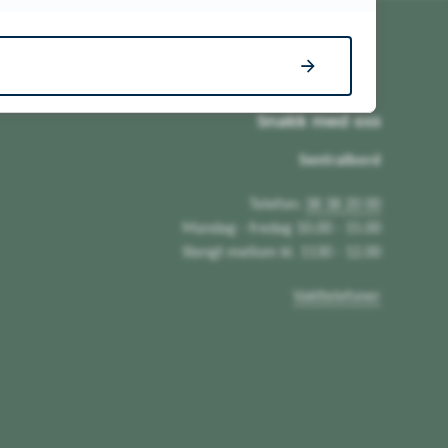
Snakk med oss
Sentralbord
Telefon:
38 38 20 00
Mandag - fredag 10.00 - 15.00
Stengt mellom kl. 1130 - 12.00
Vakttelefoner