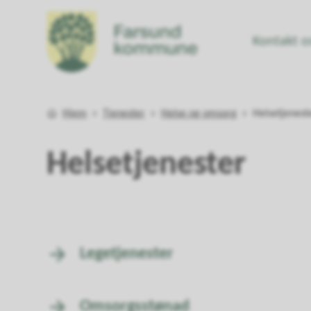
Kontakt o
Farsund kommune
Du er her:
Hjem
Tjenester
Helse og omsorg
Helsetjenest
Helsetjenester
Legetjenester
Omsorgsstønad