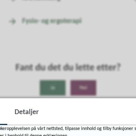
Fysio- og ergoterapi
Fant du det du lette etter?
Ja
Nei
Detaljer
keropplevelsen på vårt nettsted, tilpasse innhold og tilby funksjoner 