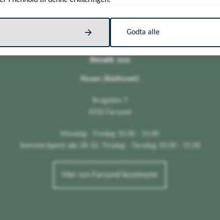
er i henhold til denne erklæringen.
Godta alle
Besøk oss
Husan (Rådhuset)
Brogaten 7
4550 Farsund
Mandag - Fredag 10.00 - 15.00
Sommeråpent uke 28-32: Tirsdag - Torsdag 10.00 - 15.00
Mer om Farsund kommune