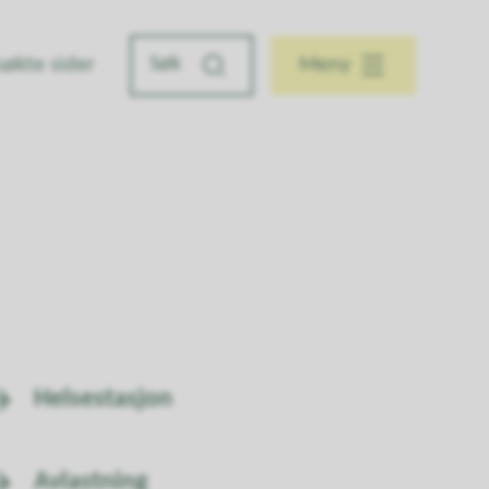
søkte sider
Meny
Helsestasjon
Avlastning