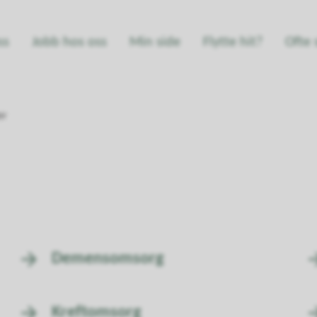
ss
Jobb hos oss
Min side
Flytte hit?
Ofte 
er
Demensomsorg
Kreftomsorg