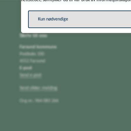
nettstedet, samtykker du til vår bruk av informasjonskapsl
Kun nødvendige
Skriv til oss
Farsund kommune
Postboks 100
4552 Farsund
E-post
Send e-post
Send sikker melding
Org.nr.: 964 083 266