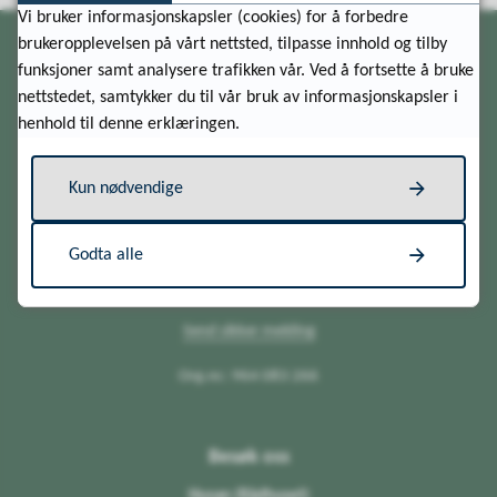
Vi bruker informasjonskapsler (cookies) for å forbedre
brukeropplevelsen på vårt nettsted, tilpasse innhold og tilby
funksjoner samt analysere trafikken vår. Ved å fortsette å bruke
nettstedet, samtykker du til vår bruk av informasjonskapsler i
henhold til denne erklæringen.
Skriv til oss
Kun nødvendige
Farsund kommune
Postboks 100
4552 Farsund
Godta alle
E-post
Send e-post
Send sikker melding
Org.nr.: 964 083 266
Besøk oss
Husan (Rådhuset)