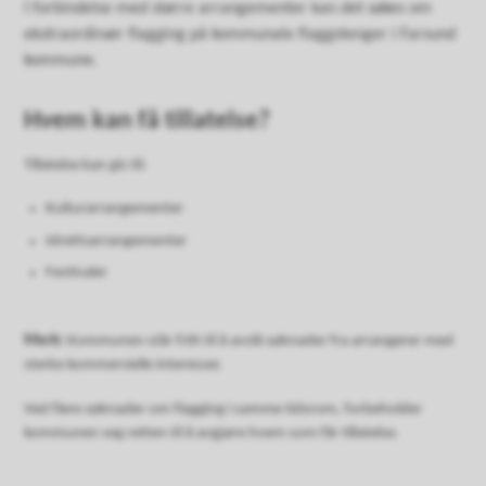
I forbindelse med større arrangementer kan det søkes om
ekstraordinær flagging på kommunale flaggstenger i Farsund
kommune.
Hvem kan få tillatelse?
Tillatelse kan gis til:
Kulturarrangementer
Idrettsarrangementer
Festivaler
Merk:
Kommunen står fritt til å avslå søknader fra arrangører med
sterke kommersielle interesser.
Ved flere søknader om flagging i samme tidsrom, forbeholder
kommunen seg retten til å avgjøre hvem som får tillatelse.