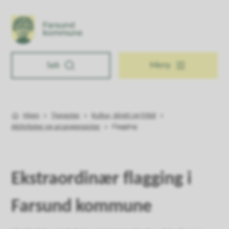
Farsund kommune
Søk
Meny
Hjem
Tjenester
Kultur, idrett og fritid
Du er her:
Aktiviteter og arrangementer
Flagging
Ekstraordinær flagging i
Farsund kommune