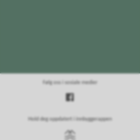
Følg oss i sosiale medier
Hold deg oppdatert i innbyggerappen