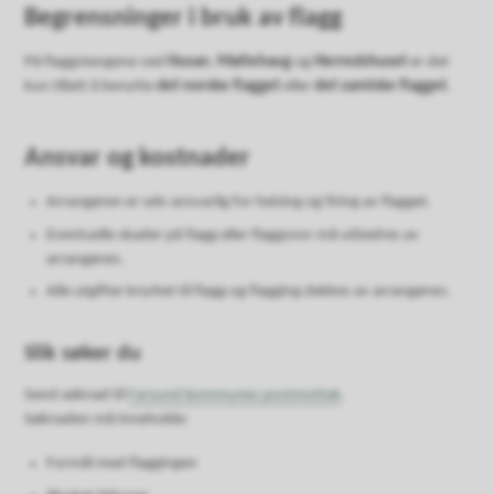
Begrensninger i bruk av flagg
På flaggstengene ved
Husan
,
Møllehaug
og
Herredshuset
er det
kun tillatt å benytte
det norske flagget
eller
det samiske flagget
.
Ansvar og kostnader
Arrangøren er selv ansvarlig for heising og firing av flagget.
Eventuelle skader på flagg eller flaggsnor må utbedres av
arrangøren.
Alle utgifter knyttet til flagg og flagging dekkes av arrangøren.
Slik søker du
Send søknad til
Farsund kommunes postmottak
.
Søknaden må inneholde:
Formål med flaggingen