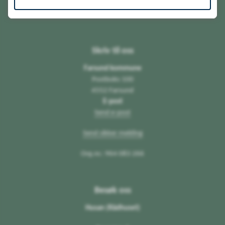
Skriv til oss
Farsund kommune
Postboks 100
4552 Farsund
E-post
Send e-post
Send sikker melding
Org.nr.: 964 083 266
Besøk oss
Husan (Rådhuset)