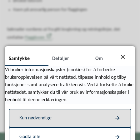
Ønsket tidsrom
Navn på ansvarlig person for flaggingen
Søknader vurderes ut fra gitt lovgivning og retningslinjer, det
omfatter
Flaggloven
.
Samtykke
Detaljer
Om
Fant du det du lette etter?
Vi bruker informasjonskapsler (cookies) for å forbedre
brukeropplevelsen på vårt nettsted, tilpasse innhold og tilby
funksjoner samt analysere trafikken vår. Ved å fortsette å bruke
Ja
Nei
nettstedet, samtykker du til vår bruk av informasjonskapsler i
henhold til denne erklæringen.
Kun nødvendige
Godta alle