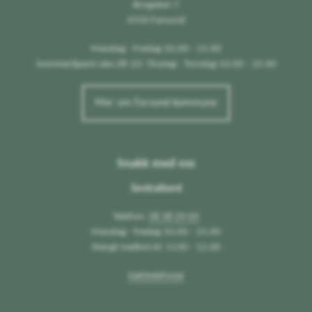
Brogaten 7
4550 Farsund
Mandag - Fredag 10.00 - 15.00
Sommeråpent uke 28-32: Tirsdag - Torsdag 10.00 - 15.00
Mer om Farsund kommune
Snakk med oss
Sentralbord
Telefon:
38 38 20 00
Mandag - fredag 10.00 - 15.00
Stengt mellom kl. 1130 - 12.00
Vakttelefoner