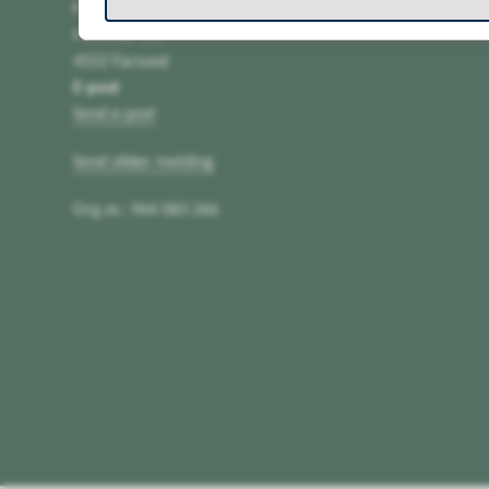
Farsund kommune
Postboks 100
4552 Farsund
E-post
Send e-post
Send sikker melding
Org.nr.: 964 083 266