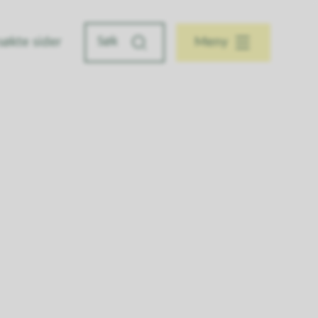
søkte sider
Meny