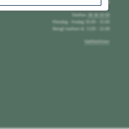
Sentralbord
Telefon:
38 38 20 00
Mandag - fredag 10.00 - 15.00
Stengt mellom kl. 1130 - 12.00
Vakttelefoner