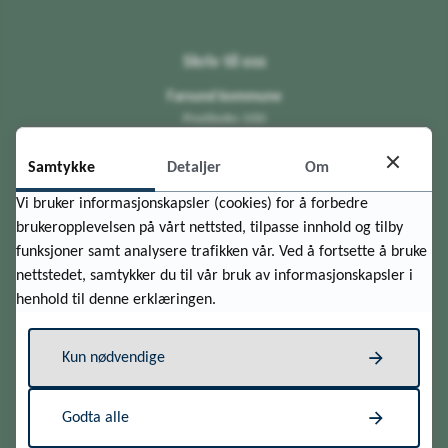
Skriv til oss
Farsund kommune
Postboks 100
4552 Farsund
E-post
Samtykke
Detaljer
Om
Send e-post
Vi bruker informasjonskapsler (cookies) for å forbedre
Send sikker melding
brukeropplevelsen på vårt nettsted, tilpasse innhold og tilby
funksjoner samt analysere trafikken vår. Ved å fortsette å bruke
Org.nr.: 964 083 266
nettstedet, samtykker du til vår bruk av informasjonskapsler i
henhold til denne erklæringen.
Besøk oss
Kun nødvendige
Husan (Rådhuset)
Brogaten 7
Godta alle
4550 Farsund